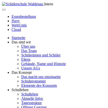
Intern
Essenbestellung
IServ
WebUntis
Cloud
Startseite
Das sind wir
Über uns
Das Team
Schülerinnen und Schüler
Eltern
Gebäude, Name und Historie
Unsere AGs
Das Konzept
Das macht uns einzigartig
Schulprogramm
Elemente des Konzepts
Schulleben
Schulleben
Aktuelle Infos
Tagesstruktur
Offener Ganztag