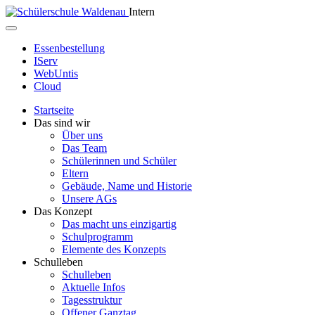
Intern
Essenbestellung
IServ
WebUntis
Cloud
Startseite
Das sind wir
Über uns
Das Team
Schülerinnen und Schüler
Eltern
Gebäude, Name und Historie
Unsere AGs
Das Konzept
Das macht uns einzigartig
Schulprogramm
Elemente des Konzepts
Schulleben
Schulleben
Aktuelle Infos
Tagesstruktur
Offener Ganztag